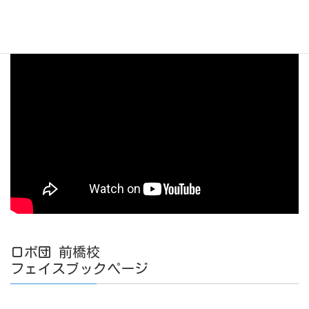
イ
ロボ団 紹介動画
ブ
ロボ団 前橋校
フェイスブックページ